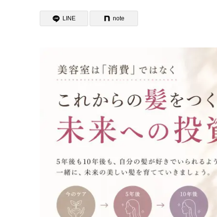
LINE
note